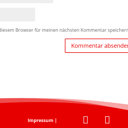
 diesem Browser für meinen nächsten Kommentar speicher


Impressum
|