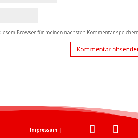
 diesem Browser für meinen nächsten Kommentar speicher


Impressum
|