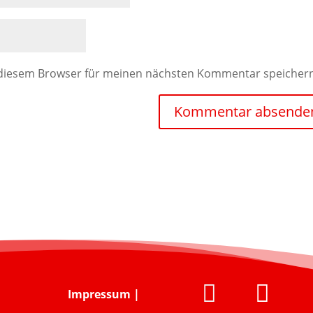
 diesem Browser für meinen nächsten Kommentar speicher


Impressum
|