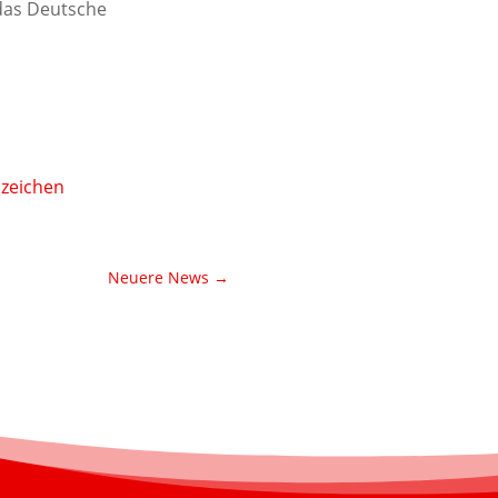
 das Deutsche
bzeichen
Neuere News
→