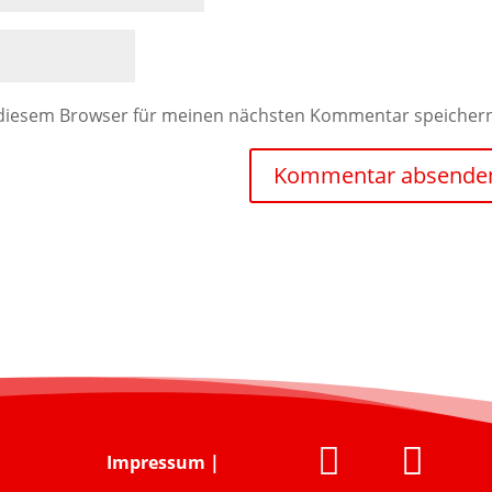
 diesem Browser für meinen nächsten Kommentar speicher


Impressum
|