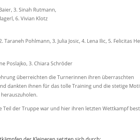
 Baier, 3. Sinah Rutmann,
gerl, 6. Vivian Klotz
Taraneh Pohlmann, 3. Julia Josic, 4. Lena Ilic, 5. Felicitas H
ne Poslajko, 3. Chiara Schröder
rehrung überreichten die Turnerinnen ihren überraschten
d dankten ihnen für das tolle Training und die stetige Moti
 herauszuholen.
 Teil der Truppe war und hier ihren letzten Wettkampf bestr
kämpfen der Kleineren setzten sich durch: